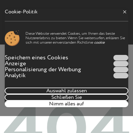
Cookie-Politik
Меню
Diese Website verwendet Cookies, um Ihnen das beste
Nutzererlebnis zu bieten. Wenn Sie weitersurfen, erklären Sie
Ist etwas schief gelaufen
sich mit unserer einverstanden Richtlinie
cookie
Eine solche Seite auf der Seite existiert nicht mehr oder
Speichern eines Cookies
die Seitenadresse wurde falsch eingegeben.
Anzeige
Personalisierung der Werbung
Analytik
Auswahl zulassen
Schließen Sie
Nimm alles auf