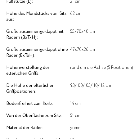
Fußstütze (L):
21 cm
Höhe des Mundstücks vom Sitz
62 cm
aus:
Größe zusammengeklappt mit
55х70х40 cm
Rädern (BxTxH):
Größe zusammengeklappt ohne
47х70х26 cm
Räder (BxTxH):
Höhenverstellung des
rund um die Achse (5 Positionen)
elterlichen Griffs:
Die Höhe der elterlichen
93/100/105/110/112 cm
Griffpositionen:
Bodenfreiheit zum Korb:
14 cm
Von der Oberfläche zum Sitz:
51 cm
Material der Räder:
gummi