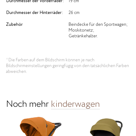
Durchmesser der Vorderräder:
19 cm
Durchmesser der Hinterräder:
26 cm
Zubehör
Beindecke für den Sportwagen;
Moskitonetz;
Getränkehalter.
* Die Farben auf dem Bildschirm können je nach
Bildschirmeinstellungen geringfügig von den tatsächlichen Farben
abweichen.
Noch mehr
kinderwagen