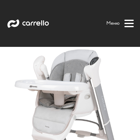
Cascata
Ergo
Focus
Lotus
Tenero
Меню