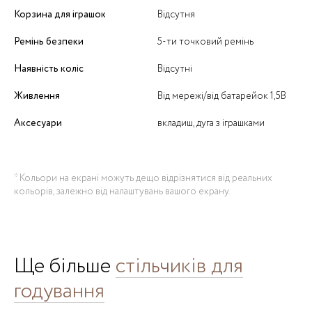
Корзина для іграшок
Відсутня
Ремінь безпеки
5-ти точковий ремінь
Наявність коліс
Відсутні
Живлення
Від мережі/від батарейок 1,5В
Аксесуари
вкладиш, дуга з іграшками
* Кольори на екрані можуть дещо відрізнятися від реальних
кольорів, залежно від налаштувань вашого екрану.
Ще більше
стільчиків для
годування