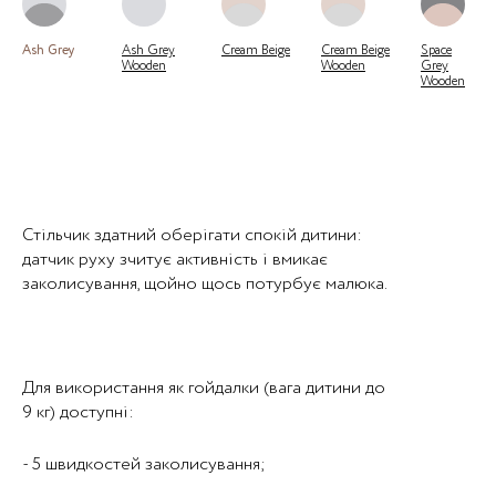
Ash Grey
Ash Grey
Cream Beige
Cream Beige
Space
Wooden
Wooden
Grey
Wooden
Стільчик здатний оберігати спокiй дитини:
датчик руху зчитує активність і вмикає
заколисування, щойно щось потурбує малюка.
Для використання як гойдалки (вага дитини до
9 кг) доступні:
- 5 швидкостей заколисування;