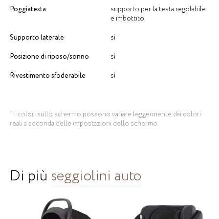
Poggiatesta
supporto per la testa regolabile
e imbottito
Supporto laterale
sì
Posizione di riposo/sonno
sì
Rivestimento sfoderabile
sì
* I colori sullo schermo possono variare leggermente dai colori
reali a seconda delle impostazioni dello schermo.
Di più
seggiolini auto