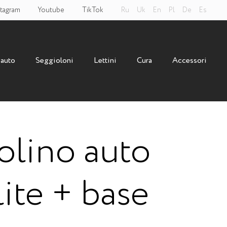
tagram
Youtube
TikTok
Ru
Uk
En
Pl
De
Es
 auto
Seggioloni
Lettini
Cura
Accessori
olino auto
lite + base