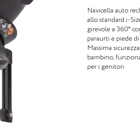
Navicella auto rec
allo standard i-Siz
girevole a 360° co
paraurti e piede d
Massima sicurezza 
bambino, funzional
per i genitori.