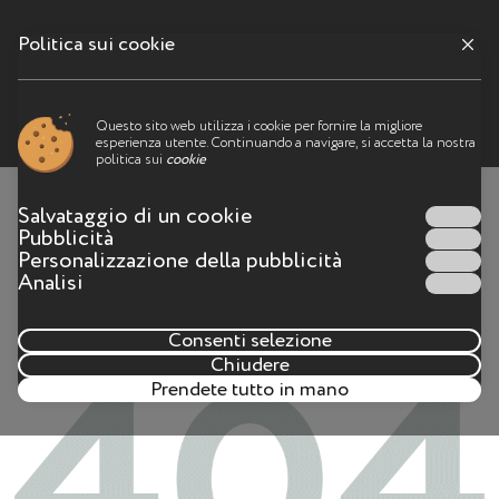
Politica sui cookie
Menu
Questo sito web utilizza i cookie per fornire la migliore
esperienza utente. Continuando a navigare, si accetta la nostra
Qualcosa è andato storto
politica sui
cookie
La pagina non esiste più sul sito web o l'indirizzo della
Salvataggio di un cookie
pagina non è stato digitato correttamente
Pubblicità
Personalizzazione della pubblicità
Analisi
Consenti selezione
Chiudere
Prendete tutto in mano