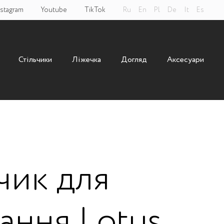
nstagram
Youtube
TikTok
Ru
En
Pl
De
It
Es
Стільчики
Ліжечка
Догляд
Аксесуари
чик для
ання Lotus