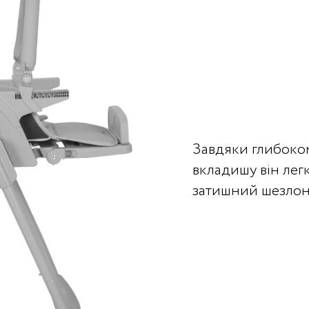
Завдяки глибоком
вкладишу він лег
затишний шезлон