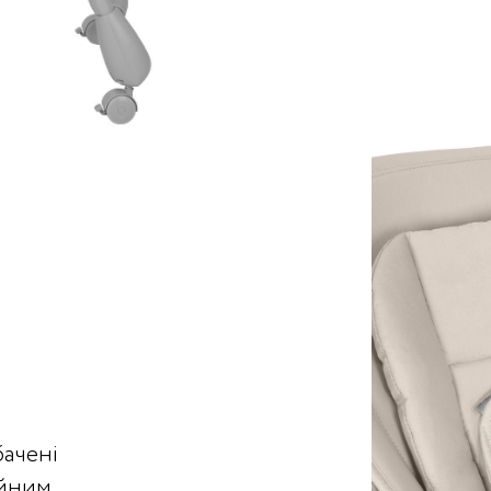
ачені
ійним