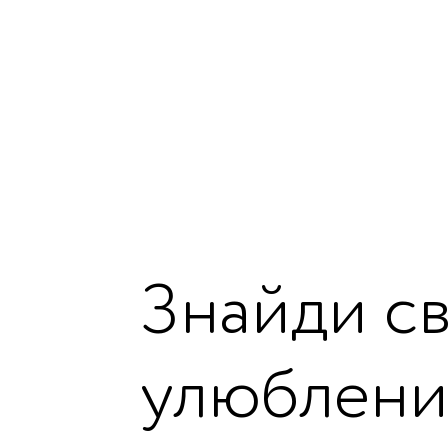
Знайди св
улюблени