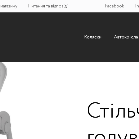
магазину
Питання та вiдповiдi
Facebook
I
Коляски
Автокрісла
Стіль
годув