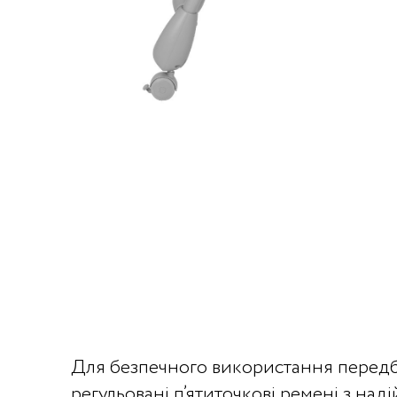
Для безпечного використання передб
регульовані п’ятиточкові ремені з над