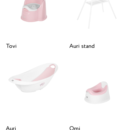
Tovi
Auri stand
Auri
Omi