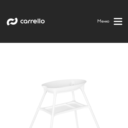
Auri stand
Auri
Omi
Tovi
Меню