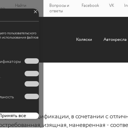
Найти
Вопросы и
Facebook
VK
In
тво
магазин
ответы
шего пользовательского
ой использования файлов
Коляски
Автокресла
Универсальная 
нтификаторы
2 в 1
.
RL-6522
льность
Принять все
ктуальные модификации, в сочетании с отлич
остребованная, изящная, маневренная - соотв