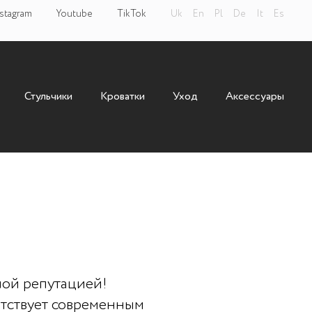
stagram
Youtube
TikTok
Uk
En
Pl
De
It
Es
Стульчики
Кроватки
Уход
Аксессуары
коляска Alfa
ной репутацией!
етствует современным