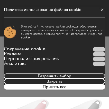
Политика использования файлов cookie
Auri
Auri stand
Omi
Tovi
Меню
Этот веб-сайт использует файлы cookie для обеспечения
наилучшего пользовательского опыта. Продолжая просмотр,
вы соглашаетесь с нашей политикой использования файлов
Детская ванночка с шезлонгом
cookie
Auri
Сохранение cookie
Реклама
Персонализация рекламы
CRL-17101
Аналитика
Для комфортного и безопасного купания ребёнка с
первых дней жизни, с анатомическим шезлонгом и
Разрешить выбор
продуманными деталями.
Закрыть
Принять все