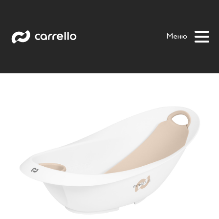
Auri
Auri stand
Omi
Tovi
Меню