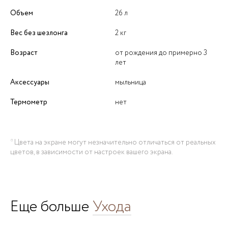
Объем
26 л
Вес без шезлонга
2 кг
Возраст
от рождения до примерно 3
лет
Аксессуары
мыльница
Термометр
нет
* Цвета на экране могут незначительно отличаться от реальных
цветов, в зависимости от настроек вашего экрана.
Еще больше
Ухода